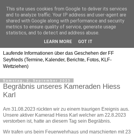
This site uses cookies from Google to deliver its services
Freiwillige Feuerwehr
and to analyze traffic. Your IP address and user-agent are
shared with Google along with performance and security
SEYFRIEDS
metrics to ensure quality of service, generate usage
statistics, and to detect and address abuse.
www.ffseyfrieds.at
LEARN MORE
GOT IT
Laufende Informationen über das Geschehen der FF
Seyfrieds (Termine, Kalender, Berichte, Fotos, KLF-
Wettziehen)
Samstag, 2. September 2023
Begräbnis unseres Kameraden Hiess
Karl
Am 31.08.2023 rückten wir zu einem traurigen Ereignis aus.
Unsere aktiver Kamerad Hiess Karl welcher am 22.8.2023
verstorben ist, hatte an diesem Tag sein Begräbnis.
Wir trafen uns beim Feuerwehrhaus und marschierten mit 23