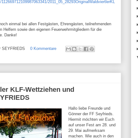
m/112669712109987063341/2011_05_28293OriginalWaldviertlerKL
och einmal bei allen Festgästen, Ehrengästen, teilnehmenden
en Helfern sowie den eigenen Feuerwehrmitgliedern für die
fe. Danke!
ehr SEYFRIEDS
0 Kommentare
rtler KLF-Wettziehen und
SEYFRIEDS
Hallo liebe Freunde und
Gönner der FF Seyfrieds.
Hiermit möchten wir Euch
auf unser Fest am 28. und
29. Mai aufmerksam
machen. Wie auch in den