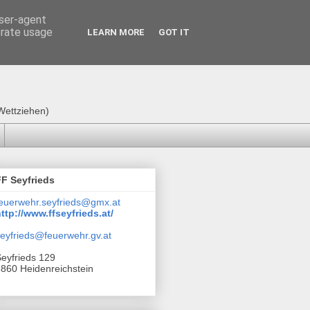
user-agent
erate usage
LEARN MORE
GOT IT
Wettziehen)
FF Seyfrieds
euerwehr.seyfrieds@gmx.at
ttp://www.ffseyfrieds.at/
eyfrieds@feuerwehr.gv.at
eyfrieds 129
860 Heidenreichstein