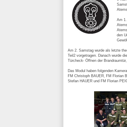
Samst
Atems
Am 1.
Atems
Atems
den U
Gewöh
Am 2. Samstag wurde als letzte theo
Teil2 vorgetragen. Danach wurde die
Türcheck- Öffnen der Brandraumtür
Das Modul haben folgenden Kamerad
FM Christoph BAUER, FM Florian
Stefan HAUER und FM Florian PEI