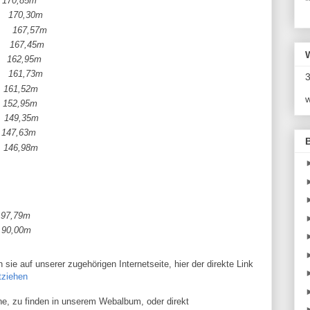
 170,85m
*
70,30m
67,57m
67,45m
62,95m
1,73m
3
1,52m
w
2,95m
9,35m
47,63m
6,98m
,79m
0,00m
ie auf unserer zugehörigen Internetseite, hier der direkte Link
tziehen
ine, zu finden in unserem Webalbum, oder direkt