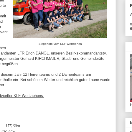
ler
örte
omit
nd
W
n
f
Event
Siegerfoto vom KLF-Wettziehen
.
eben
mandanten LFR Erich DANGL, unseren Bezirkskommandantstv.
germeister Gerhard KIRCHMAIER, Stadt- und Gemeinderäte
e begrüßen.
n diesem Jahr 12 Herrenteams und 2 Damenteams am
thalle ein. Bei schönem Wetter und reichlich guter Laune wurde
tet.
viertler KLF-Wettziehens:
175,69m