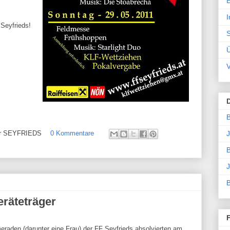
E
I
Seyfrieds!
S
V
B
J
ehr SEYFRIEDS
0 Kommentare
B
J
B
räteträger
eraden (darunter eine Frau) der FF Seyfrieds absolvierten am