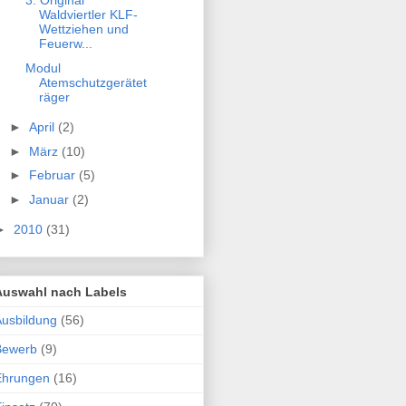
3. Original
Waldviertler KLF-
Wettziehen und
Feuerw...
Modul
Atemschutzgerätet
räger
►
April
(2)
►
März
(10)
►
Februar
(5)
►
Januar
(2)
►
2010
(31)
Auswahl nach Labels
usbildung
(56)
Bewerb
(9)
Ehrungen
(16)