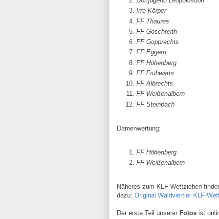
Dorfjugend Leopoldsdorf
Irre Körper 1
FF Thaures 1
FF Goschreith 1
FF Gopprechts 1
FF Eggern 16
FF Höhenberg 16
FF Frühwärts 15
FF Albrechts 14
FF Weißenalbern 1
FF Steinbach 14
Damenwertung:
FF Höhenberg 97
FF Weißenalbern 9
Näheres zum KLF-Wettziehen finden s
dazu:
Original Waldviertler KLF-Wet
Der erste Teil unserer
Fotos
ist onl