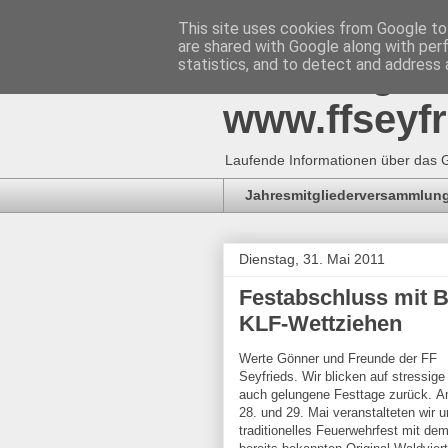
This site uses cookies from Google to 
are shared with Google along with per
Freiwillig
statistics, and to detect and address 
www.ffseyfr
Laufende Informationen über das G
Jahresmitgliederversammlung
Dienstag, 31. Mai 2011
Festabschluss mit Be
KLF-Wettziehen
Werte Gönner und Freunde der FF
Seyfrieds. Wir blicken auf stressige
auch gelungene Festtage zurück. 
28. und 29. Mai veranstalteten wir u
traditionelles Feuerwehrfest mit de