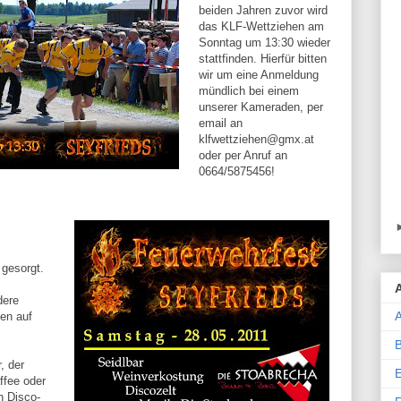
beiden Jahren zuvor wird
das KLF-Wettziehen am
Sonntag um 13:30 wieder
stattfinden. Hierfür bitten
wir um eine Anmeldung
mündlich bei einem
unserer Kameraden, per
email an
klfwettziehen@gmx.at
oder per Anruf an
0664/5875456!
.
 gesorgt.
dere
A
gen auf
, der
ffee oder
n Disco-