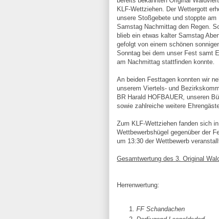
bereits bekannten Original Waldviert
KLF-Wettziehen. Der Wettergott erh
unsere Stoßgebete und stoppte am
Samstag Nachmittag den Regen. S
blieb ein etwas kalter Samstag Abe
gefolgt von einem schönen sonnige
Sonntag bei dem unser Fest samt 
am Nachmittag stattfinden konnte.
An beiden Festtagen konnten wir n
unserem Viertels- und Bezirkskom
BR Harald HOFBAUER, unseren Bür
sowie zahlreiche weitere Ehrengäst
Zum KLF-Wettziehen fanden sich i
Wettbewerbshügel gegenüber der Fes
um 13:30 der Wettbewerb veranstall
Gesamtwertung des 3. Original Wald
Herrenwertung:
FF Schandachen 