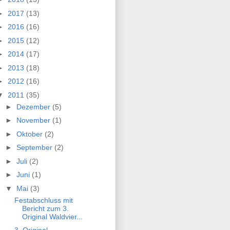
►
2017
(13)
►
2016
(16)
►
2015
(12)
►
2014
(17)
►
2013
(18)
►
2012
(16)
▼
2011
(35)
►
Dezember
(5)
►
November
(1)
►
Oktober
(2)
►
September
(2)
►
Juli
(2)
►
Juni
(1)
▼
Mai
(3)
Festabschluss mit
Bericht zum 3.
Original Waldvier...