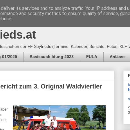
deliver its services and to analyze traffic. Your IP address and 
formance and security metrics to ensure quality of service, gen
e Feuerwehr SEYFRIEDS
abuse.
ieds.at
eschehen der FF Seyfrieds (Termine, Kalender, Berichte, Fotos, KLF-
 01/2025
Basisausbildung 2023
FULA
Anlässe
f
richt zum 3. Original Waldviertler
h
s
S
 aber
3
Am
nser
m