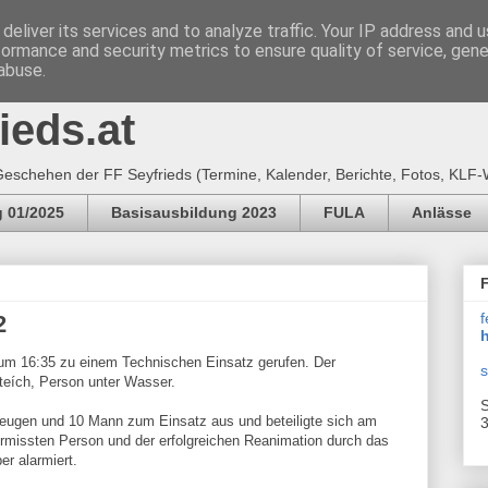
deliver its services and to analyze traffic. Your IP address and 
formance and security metrics to ensure quality of service, gen
e Feuerwehr SEYFRIEDS
abuse.
ieds.at
eschehen der FF Seyfrieds (Termine, Kalender, Berichte, Fotos, KLF-
 01/2025
Basisausbildung 2023
FULA
Anlässe
f
2
h
um 16:35 zu einem Technischen Einsatz gerufen. Der
s
teích, Person unter Wasser.
S
zeugen und 10 Mann zum Einsatz aus und beteiligte sich am
3
rmissten Person und der erfolgreichen Reanimation durch das
r alarmiert.