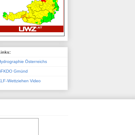
Links:
ydro­graphie Österreichs
BFKDO Gmünd
KLF-Wettziehen Video