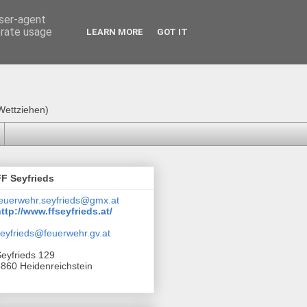
user-agent
erate usage
LEARN MORE
GOT IT
Wettziehen)
FF Seyfrieds
euerwehr.seyfrieds@gmx.at
ttp://www.ffseyfrieds.at/
eyfrieds@feuerwehr.gv.at
eyfrieds 129
860 Heidenreichstein