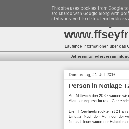
This site uses cookies from Google to 
are shared with Google along with per
Freiwillig
statistics, and to detect and address 
www.ffseyfr
Laufende Informationen über das G
Jahresmitgliederversammlung
Donnerstag, 21. Juli 2016
Person in Notlage T
Am Mittwoch den 20.07 wurden wir 
Alarmierungstext lautete: Gemeinde
Die FF Seyfrieds rückte mit 2 Fahr
Einsatz. Nach dem Auffinden der ve
Notarzt-Team wurde der Hubschraube