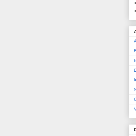
A
E
I
S
V