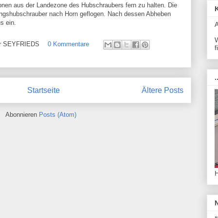
sonen aus der Landezone des Hubschraubers fern zu halten. Die
ungshubschrauber nach Horn geflogen. Nach dessen Abheben
s ein.
W
ehr SEYFRIEDS
0 Kommentare
f
.
Startseite
Ältere Posts
Abonnieren
Posts (Atom)