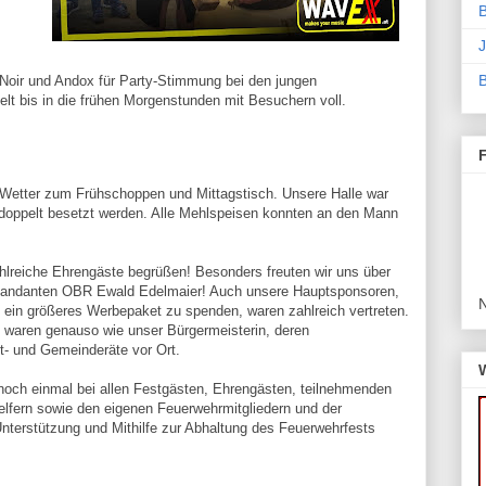
B
J
B
 Noir und Andox für Party-Stimmung bei den jungen
lt bis in die frühen Morgenstunden mit Besuchern voll.
 Wetter zum Frühschoppen und Mittagstisch. Unsere Halle war
doppelt besetzt werden. Alle Mehlspeisen konnten an den Mann
hlreiche Ehrengäste begrüßen! Besonders freuten wir uns über
andanten OBR Ewald Edelmaier! Auch unsere Hauptsponsoren,
s ein größeres Werbepaket zu spenden, waren zahlreich vertreten.
 waren genauso wie unser Bürgermeisterin, deren
dt- und Gemeinderäte vor Ort.
och einmal bei allen Festgästen, Ehrengästen, teilnehmenden
 Helfern sowie den eigenen Feuerwehrmitgliedern und der
Unterstützung und Mithilfe zur Abhaltung des Feuerwehrfests