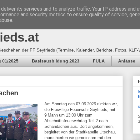
deliver its services and to analyze traffic. Your IP address and 
formance and security metrics to ensure quality of service, gen
e Feuerwehr SEYFRIEDS
abuse.
ieds.at
eschehen der FF Seyfrieds (Termine, Kalender, Berichte, Fotos, KLF-
 01/2025
Basisausbildung 2023
FULA
Anlässe
f
achen
h
Am Sonntag den 07.06.2026 rückten wir,
s
die Freiwillige Feuerwehr Seyfrieds, mit
9 Mann um 13:00 Uhr zum
S
Abschnittsfeuerwehrtag Teil 2 nach
3
Schandachen aus. Dort angekommen,
begleitet von der Stadtkapelle Litschau,
marschierten wir gemeinsam mit den