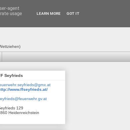
user-agent
erate usage
LEARN MORE
GOT IT
Wettziehen)
FF Seyfrieds
euerwehr.seyfrieds@gmx.at
ttp://www.ffseyfrieds.at/
eyfrieds@feuerwehr.gv.at
eyfrieds 129
860 Heidenreichstein