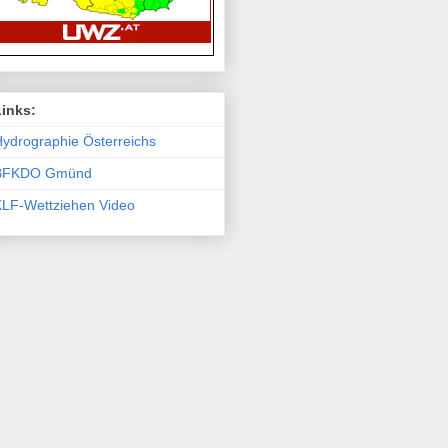
Links:
ydro­graphie Österreichs
BFKDO Gmünd
KLF-Wettziehen Video