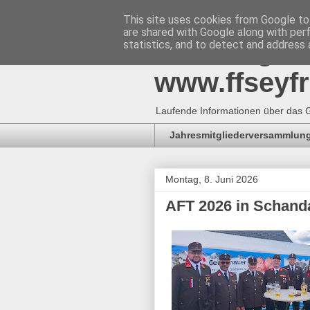
This site uses cookies from Google to 
are shared with Google along with per
Freiwillig
statistics, and to detect and address 
www.ffseyfr
Laufende Informationen über das G
Jahresmitgliederversammlung
Montag, 8. Juni 2026
AFT 2026 in Schand