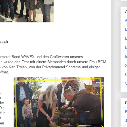
A
stich
E
I
t unserer Band WAVEX und den Grußworten unseres
s wurde das Fest mit einem Bieranstich durch unsere Frau BGM
S
von Karl Trojan, von der Privatbrauerei Schrems und einiger
öffnet.
V
e
n
der
Die
B
für
e
J
den