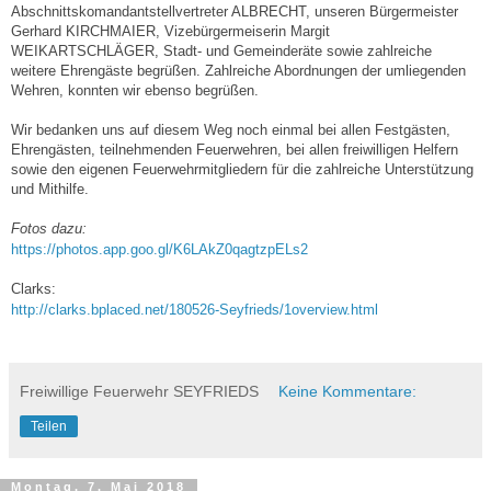
Abschnittskomandantstellvertreter ALBRECHT, unseren Bürgermeister
Gerhard KIRCHMAIER, Vizebürgermeiserin Margit
WEIKARTSCHLÄGER, Stadt- und Gemeinderäte sowie zahlreiche
weitere Ehrengäste begrüßen. Zahlreiche Abordnungen der umliegenden
Wehren, konnten wir ebenso begrüßen.
Wir bedanken uns auf diesem Weg noch einmal bei allen Festgästen,
Ehrengästen, teilnehmenden Feuerwehren, bei allen freiwilligen Helfern
sowie den eigenen Feuerwehrmitgliedern für die zahlreiche Unterstützung
und Mithilfe.
Fotos dazu:
https://photos.app.goo.gl/K6LAkZ0qagtzpELs2
Clarks:
http://clarks.bplaced.net/180526-Seyfrieds/1overview.html
Freiwillige Feuerwehr SEYFRIEDS
Keine Kommentare:
Teilen
Montag, 7. Mai 2018