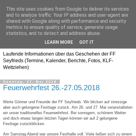
This site uses cookies from Google to deliver its services
Freiwillige Feuerwehr
and to analyze traffic. Your IP address and user-agent are
shared with Google along with performance and security
SEYFRIEDS
metrics to ensure quality of service, generate usage
statistics, and to detect and address abuse.
www.ffseyfrieds.at
LEARN MORE
GOT IT
Laufende Informationen über das Geschehen der FF
Seyfrieds (Termine, Kalender, Berichte, Fotos, KLF-
Wettziehen)
Sonntag, 27. Mai 2018
Feuerwehrfest 26.-27.05.2018
Werte Gönner und Freunde der FF Seyfrieds. Wir blicken auf stressige
aber auch gelungene Festtage zurück. Am 26. und 27. Mai veranstalteten
wir unser traditionelles Feuerwehrfest. Bei sonnigem, schönem Wetter
und doch etwas langen letzten Tagen können wir auf 2 gelungene
Festtage zurückblicken.
Am Samstag Abend war unsere Festhalle voll. Viele ließen sich zu einem