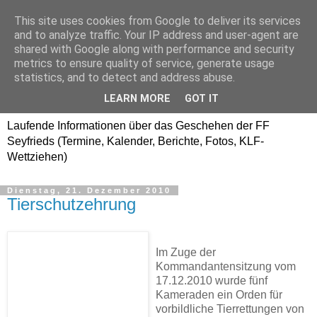
This site uses cookies from Google to deliver its services
Freiwillige Feuerwehr
and to analyze traffic. Your IP address and user-agent are
shared with Google along with performance and security
SEYFRIEDS
metrics to ensure quality of service, generate usage
statistics, and to detect and address abuse.
www.ffseyfrieds.at
LEARN MORE
GOT IT
Laufende Informationen über das Geschehen der FF
Seyfrieds (Termine, Kalender, Berichte, Fotos, KLF-
Wettziehen)
Dienstag, 21. Dezember 2010
Tierschutzehrung
Im Zuge der
Kommandantensitzung vom
17.12.2010 wurde fünf
Kameraden ein Orden für
vorbildliche Tierrettungen von