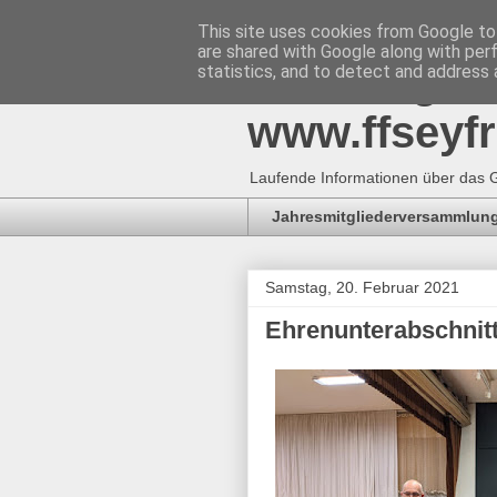
This site uses cookies from Google to 
are shared with Google along with per
Freiwillig
statistics, and to detect and address 
www.ffseyfr
Laufende Informationen über das G
Jahresmitgliederversammlung
Samstag, 20. Februar 2021
Ehrenunterabschnit