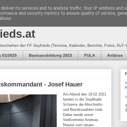
deliver its services and to analyze traffic. Your IP address and 
formance and security metrics to ensure quality of service, gen
e Feuerwehr SEYFRIEDS
abuse.
ieds.at
eschehen der FF Seyfrieds (Termine, Kalender, Berichte, Fotos, KLF-
 01/2025
Basisausbildung 2023
FULA
Anlässe
f
tskommandant - Josef Hauer
h
Am Abend des 19.02.2021
s
fanden in der Stadthalle
Schrems die Abschnitts-
S
und Bezirkswahlen statt.
3
Dabei wurde unser
Stellvertreter Andreas
Maurer zum neuen