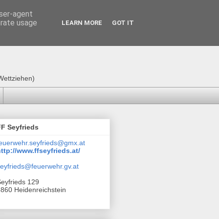
user-agent
erate usage
LEARN MORE
GOT IT
Wettziehen)
FF Seyfrieds
euerwehr.seyfrieds@gmx.at
ttp://www.ffseyfrieds.at/
eyfrieds@feuerwehr.gv.at
eyfrieds 129
860 Heidenreichstein