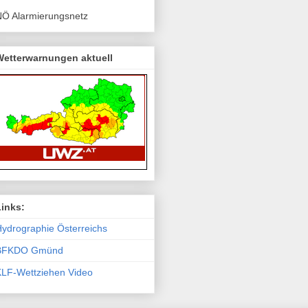
NÖ Alarmierungsnetz
Wetterwarnungen aktuell
Links:
ydro­graphie Österreichs
BFKDO Gmünd
KLF-Wettziehen Video