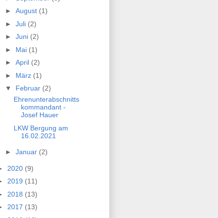
►
August
(1)
►
Juli
(2)
►
Juni
(2)
►
Mai
(1)
►
April
(2)
►
März
(1)
▼
Februar
(2)
Ehrenunterabschnitts
kommandant -
Josef Hauer
LKW Bergung am
16.02.2021
►
Januar
(2)
►
2020
(9)
►
2019
(11)
►
2018
(13)
►
2017
(13)