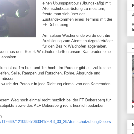
einen Übungsparcour (Übungskäfig) mit
Atemschutzausrüstung zu meistern,
freute man sich über das
Zustandekommen eines Termins mit der
W
FF Dobersberg.
f
Am selben Wochenende wurde dort die
Ausbildung zum Atemschutzgeräteträger
für den Bezirk Waidhofen abgehalten.
.
aden aus dem Bezirk Waidhofen durften unsere Kameraden eine
g abhalten.
ken ist ca 1m breit und 1m hoch. Im Parcour gibt es zahlreiche
reifen, Seile, Rampen und Rutschen, Rohre, Abgründe und
n müssen.
 wurde der Parcour in jede Richtung einmal von den Kameraden
iesem Weg noch einmal recht herzlich bei der FF Dobersberg für
sobjekts sowie des ALF Dobersberg recht herzlich bedanken!
m
com/112669712109987063341/2013_03_29AtemschutzubungDobers