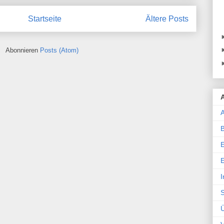
Startseite
Ältere Posts
Abonnieren
Posts (Atom)
A
E
I
S