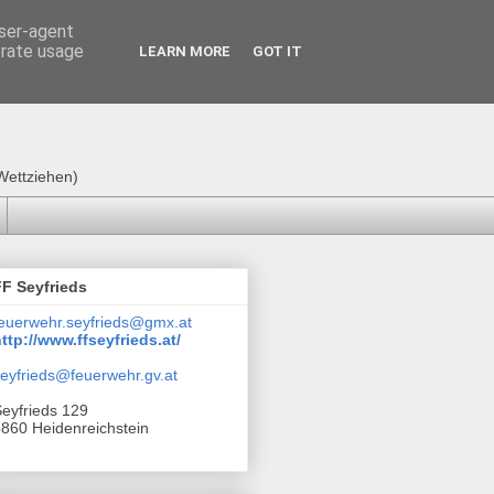
user-agent
erate usage
LEARN MORE
GOT IT
Wettziehen)
FF Seyfrieds
euerwehr.seyfrieds@gmx.at
ttp://www.ffseyfrieds.at/
eyfrieds@feuerwehr.gv.at
eyfrieds 129
860 Heidenreichstein