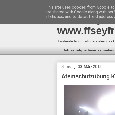
This site uses cookies from Google to 
are shared with Google along with per
Freiwillig
statistics, and to detect and address 
www.ffseyfr
Laufende Informationen über das G
Jahresmitgliederversammlung
Samstag, 30. März 2013
Atemschutzübung K