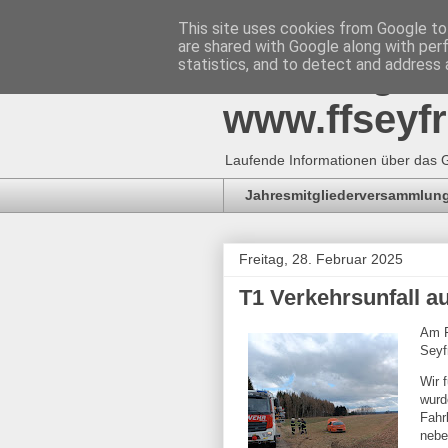
This site uses cookies from Google to 
are shared with Google along with per
Freiwillig
statistics, and to detect and address 
www.ffseyfr
Laufende Informationen über das G
Jahresmitgliederversammlung
Freitag, 28. Februar 2025
T1 Verkehrsunfall a
Am F
Seyf
Wir 
wurd
Fahr
nebe