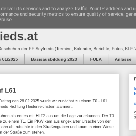
deliver its services and to analyze traffic. Your IP address and 
formance and security metrics to ensure quality of service, gen
e Feuerwehr SEYFRIEDS
abuse.
ieds.at
eschehen der FF Seyfrieds (Termine, Kalender, Berichte, Fotos, KLF-
 01/2025
Basisausbildung 2023
FULA
Anlässe
f
uf L61
h
reitag den 28.02.2025 wurde wir zunächst zu einem T0 - L61
s
rieds Richtung Heidenreichstein alarmiert.
S
fuhren als erstes mit HLF2 aus um die Lage zur erkunden. Der T0
3
e zu einem T1. Ein PKW kam aus ungeklärter Ursache von der
bahn ab, rutschte in den Straßengraben und kaum in einer Wiese
n der Straße zum stehen.