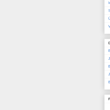
I
S
V
B
J
B
J
B