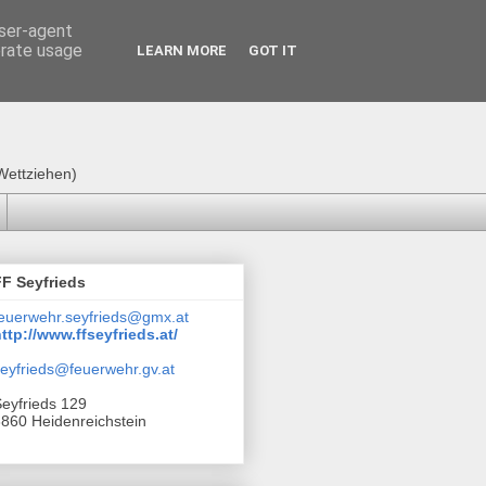
user-agent
erate usage
LEARN MORE
GOT IT
Wettziehen)
FF Seyfrieds
euerwehr.seyfrieds@gmx.at
ttp://www.ffseyfrieds.at/
eyfrieds@feuerwehr.gv.at
eyfrieds 129
860 Heidenreichstein