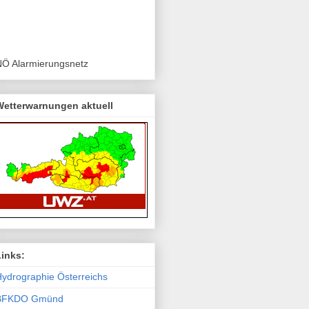
NÖ Alarmierungsnetz
Wetterwarnungen aktuell
Links:
ydro­graphie Österreichs
BFKDO Gmünd