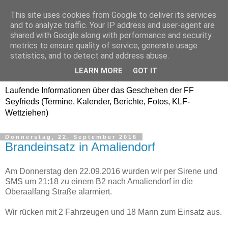
This site uses cookies from Google to deliver its services
Freiwillige Feuerwehr
and to analyze traffic. Your IP address and user-agent are
shared with Google along with performance and security
SEYFRIEDS
metrics to ensure quality of service, generate usage
statistics, and to detect and address abuse.
www.ffseyfrieds.at
LEARN MORE
GOT IT
Laufende Informationen über das Geschehen der FF
Seyfrieds (Termine, Kalender, Berichte, Fotos, KLF-
Wettziehen)
Donnerstag, 22. September 2016
Brandeinsatz in Amaliendorf
Am Donnerstag den 22.09.2016 wurden wir per Sirene und
SMS um 21:18 zu einem B2 nach Amaliendorf in die
Oberaalfang Straße alarmiert.
Wir rücken mit 2 Fahrzeugen und 18 Mann zum Einsatz aus.