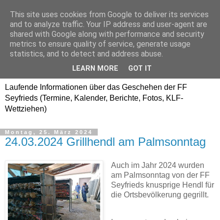
This site uses cookies from Google to deliver its services
Freiwillige Feuerwehr
and to analyze traffic. Your IP address and user-agent are
shared with Google along with performance and security
SEYFRIEDS
metrics to ensure quality of service, generate usage
statistics, and to detect and address abuse.
www.ffseyfrieds.at
LEARN MORE
GOT IT
Laufende Informationen über das Geschehen der FF
Seyfrieds (Termine, Kalender, Berichte, Fotos, KLF-
Wettziehen)
Montag, 25. März 2024
24.03.2024 Grillhendl am Palmsonntag
Auch im Jahr 2024
wurden
am Palmsonntag von der FF
Seyfrieds
knusprige Hendl für
die Ortsbevölkerung
gegrillt.