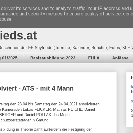
deliver its services and to analyze traffic. Your IP address and 
formance and security metrics to ensure quality of service, gen
e Feuerwehr SEYFRIEDS
abuse.
ieds.at
eschehen der FF Seyfrieds (Termine, Kalender, Berichte, Fotos, KLF-
 01/2025
Basisausbildung 2023
FULA
Anlässe
f
viert - ATS - mit 4 Mann
h
s
reitag den 23.04 bis Samstag den 24.04.2021 absolvierten
e Kameraden Lukas FLICKER, Mathias PEICHL, Daniel
S
ERGER und Daniel POLLAK das Modul
3
chutzgeräteträger in Gmünd.
sbildung in Theorie zählt außerdem die Festigung der