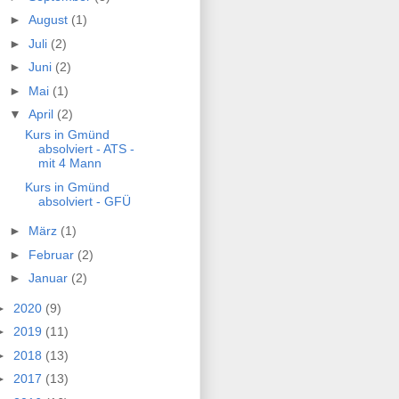
►
August
(1)
►
Juli
(2)
►
Juni
(2)
►
Mai
(1)
▼
April
(2)
Kurs in Gmünd
absolviert - ATS -
mit 4 Mann
Kurs in Gmünd
absolviert - GFÜ
►
März
(1)
►
Februar
(2)
►
Januar
(2)
►
2020
(9)
►
2019
(11)
►
2018
(13)
►
2017
(13)