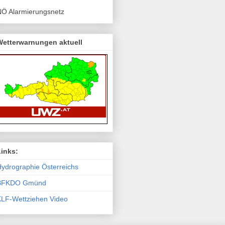
NÖ Alarmierungsnetz
Wetterwarnungen aktuell
Links:
ydro­graphie Österreichs
BFKDO Gmünd
KLF-Wettziehen Video