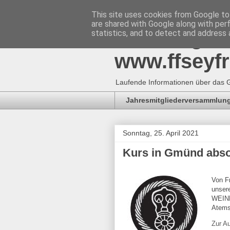
This site uses cookies from Google to 
are shared with Google along with per
Freiwillig
statistics, and to detect and address 
www.ffseyfr
Laufende Informationen über das G
Jahresmitgliederversammlung
Sonntag, 25. April 2021
Kurs in Gmünd absol
Von F
unser
WEINB
Atems
Zur Au