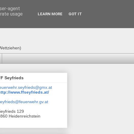
user-agent
erate usage
LEARN MORE
GOT IT
Wettziehen)
FF Seyfrieds
euerwehr.seyfrieds@gmx.at
ttp://www.ffseyfrieds.at/
eyfrieds@feuerwehr.gv.at
eyfrieds 129
860 Heidenreichstein