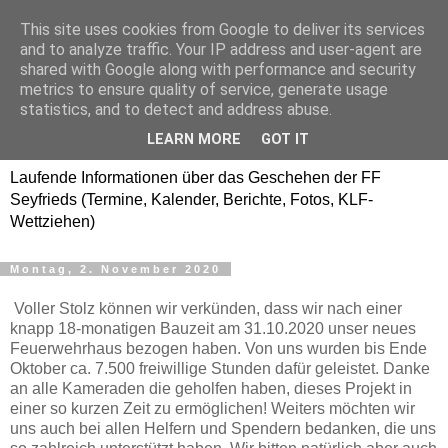
This site uses cookies from Google to deliver its services
Freiwillige Feuerwehr
and to analyze traffic. Your IP address and user-agent are
shared with Google along with performance and security
SEYFRIEDS
metrics to ensure quality of service, generate usage
statistics, and to detect and address abuse.
www.ffseyfrieds.at
LEARN MORE
GOT IT
Laufende Informationen über das Geschehen der FF
Seyfrieds (Termine, Kalender, Berichte, Fotos, KLF-
Wettziehen)
Montag, 2. November 2020
Voller Stolz können wir verkünden, dass wir nach einer
knapp 18-monatigen Bauzeit am 31.10.2020 unser neues
Feuerwehrhaus bezogen haben. Von uns wurden bis Ende
Oktober ca. 7.500 freiwillige Stunden dafür geleistet. Danke
an alle Kameraden die geholfen haben, dieses Projekt in
einer so kurzen Zeit zu ermöglichen! Weiters möchten wir
uns auch bei allen Helfern und Spendern bedanken, die uns