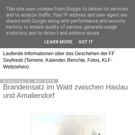
This site uses cookies from Google to deliver its services
Freiwillige Feuerwehr
and to analyze traffic. Your IP address and user-agent are
shared with Google along with performance and security
SEYFRIEDS
metrics to ensure quality of service, generate usage
statistics, and to detect and address abuse.
www.ffseyfrieds.at
LEARN MORE
GOT IT
Laufende Informationen über das Geschehen der FF
Seyfrieds (Termine, Kalender, Berichte, Fotos, KLF-
Wettziehen)
Dienstag, 1. Mai 2018
Brandeinsatz im Wald zwischen Haslau
und Amaliendorf