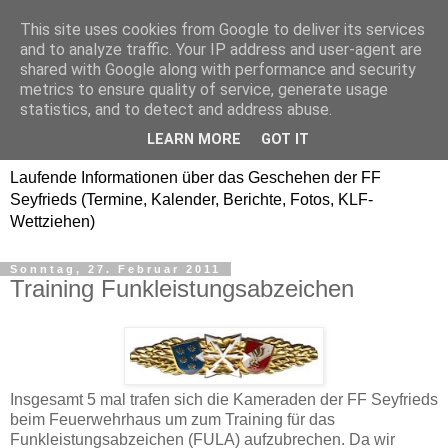
This site uses cookies from Google to deliver its services
Freiwillige Feuerwehr
and to analyze traffic. Your IP address and user-agent are
shared with Google along with performance and security
SEYFRIEDS
metrics to ensure quality of service, generate usage
statistics, and to detect and address abuse.
www.ffseyfrieds.at
LEARN MORE
GOT IT
Laufende Informationen über das Geschehen der FF
Seyfrieds (Termine, Kalender, Berichte, Fotos, KLF-
Wettziehen)
Sonntag, 27. Februar 2011
Training Funkleistungsabzeichen
Insgesamt 5 mal trafen sich die Kameraden der FF Seyfrieds
beim Feuerwehrhaus um zum Training für das
Funkleistungsabzeichen (FULA) aufzubrechen. Da wir