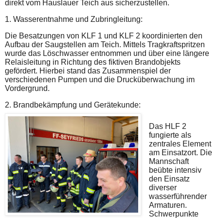
direkt vom Hauslauer Teich aus sicherzustellen.
1. Wasserentnahme und Zubringleitung:
Die Besatzungen von
KLF 1 und KLF 2
koordinierten den
Aufbau der Saugstellen am Teich. Mittels Tragkraftspritzen
wurde das Löschwasser entnommen und über eine längere
Relaisleitung in Richtung des fiktiven Brandobjekts
gefördert. Hierbei stand das Zusammenspiel der
verschiedenen Pumpen und die Drucküberwachung im
Vordergrund.
2. Brandbekämpfung und Gerätekunde:
Das
HLF 2
fungierte als
zentrales Element
am Einsatzort. Die
Mannschaft
beübte intensiv
den Einsatz
diverser
wasserführender
Armaturen.
Schwerpunkte