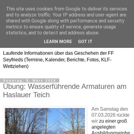
This site uses cookies from Google to deliver its services
Freiwillige Feuerwehr
and to analyze traffic. Your IP address and user-agent are
shared with Google along with performance and security
SEYFRIEDS
metrics to ensure quality of service, generate usage
statistics, and to detect and address abuse.
www.ffseyfrieds.at
LEARN MORE
GOT IT
Laufende Informationen über das Geschehen der FF
Seyfrieds (Termine, Kalender, Berichte, Fotos, KLF-
Wettziehen)
Sonntag, 8. März 2026
Übung: Wasserführende Armaturen am
Haslauer Teich
Am Samstag den
07.03.2026 rückte
wir
zu einer groß
angelegten
Ausbildungseinhe