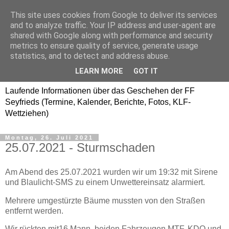
This site uses cookies from Google to deliver its services
Freiwillige Feuerwehr
and to analyze traffic. Your IP address and user-agent are
shared with Google along with performance and security
SEYFRIEDS
metrics to ensure quality of service, generate usage
statistics, and to detect and address abuse.
www.ffseyfrieds.at
LEARN MORE
GOT IT
Laufende Informationen über das Geschehen der FF
Seyfrieds (Termine, Kalender, Berichte, Fotos, KLF-
Wettziehen)
Montag, 26. Juli 2021
25.07.2021 - Sturmschaden
Am Abend des 25.07.2021 wurden wir um 19:32 mit Sirene
und Blaulicht-SMS zu einem Unwettereinsatz alarmiert.
Mehrere umgestürzte Bäume mussten von den Straßen
entfernt werden.
Wir rückten mit16 Mann, beiden Fahrzeugen MTF, KDO und