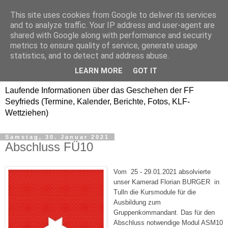
This site uses cookies from Google to deliver its services
Freiwillige Feuerwehr
and to analyze traffic. Your IP address and user-agent are
shared with Google along with performance and security
SEYFRIEDS
metrics to ensure quality of service, generate usage
statistics, and to detect and address abuse.
www.ffseyfrieds.at
LEARN MORE
GOT IT
Laufende Informationen über das Geschehen der FF
Seyfrieds (Termine, Kalender, Berichte, Fotos, KLF-
Wettziehen)
Samstag, 30. Januar 2021
Abschluss FÜ10
Vom 25 - 29.01.2021
absolvierte
unser Kamerad Florian BURGER in
Tulln die Kursmodule für die
Ausbildung zum
Gruppenkommandant. Das für den
Abschluss notwendige Modul ASM10