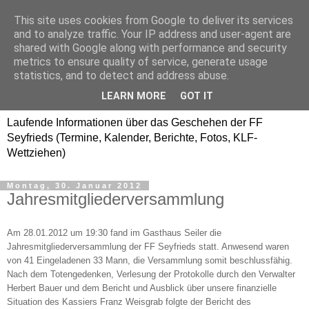
This site uses cookies from Google to deliver its services
Freiwillige Feuerwehr
and to analyze traffic. Your IP address and user-agent are
shared with Google along with performance and security
SEYFRIEDS
metrics to ensure quality of service, generate usage
statistics, and to detect and address abuse.
www.ffseyfrieds.at
LEARN MORE
GOT IT
Laufende Informationen über das Geschehen der FF
Seyfrieds (Termine, Kalender, Berichte, Fotos, KLF-
Wettziehen)
Montag, 30. Januar 2012
Jahresmitgliederversammlung
Am 28.01.2012 um 19:30 fand im Gasthaus Seiler die
Jahresmitgliederversammlung der FF Seyfrieds statt. Anwesend waren
von 41 Eingeladenen 33 Mann, die Versammlung somit beschlussfähig.
Nach dem Totengedenken, Verlesung der Protokolle durch den Verwalter
Herbert Bauer und dem Bericht und Ausblick über unsere finanzielle
Situation des Kassiers Franz Weisgrab folgte der Bericht des