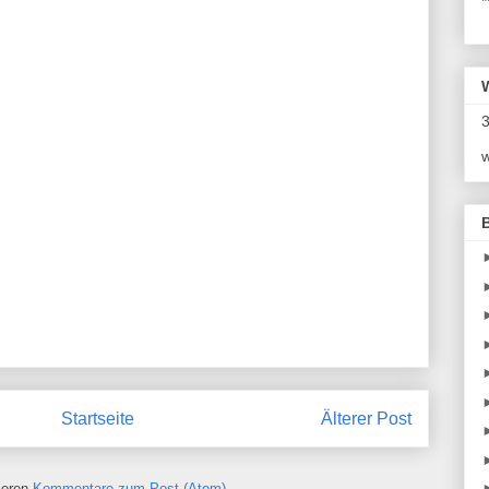
*
3
w
Startseite
Älterer Post
ieren
Kommentare zum Post (Atom)