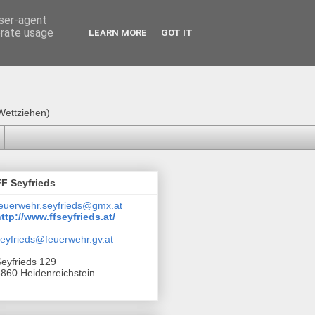
user-agent
erate usage
LEARN MORE
GOT IT
Wettziehen)
FF Seyfrieds
euerwehr.seyfrieds@gmx.at
ttp://www.ffseyfrieds.at/
eyfrieds@feuerwehr.gv.at
eyfrieds 129
860 Heidenreichstein