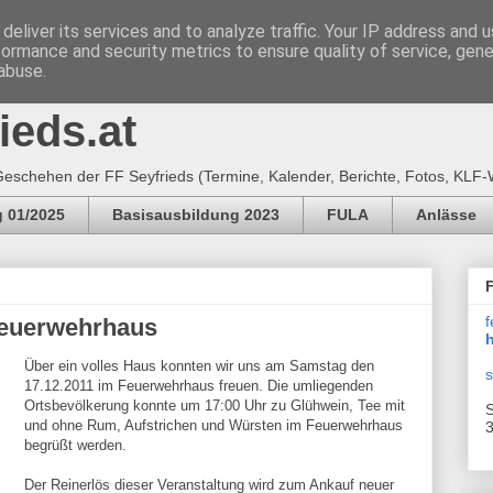
deliver its services and to analyze traffic. Your IP address and 
formance and security metrics to ensure quality of service, gen
e Feuerwehr SEYFRIEDS
abuse.
ieds.at
eschehen der FF Seyfrieds (Termine, Kalender, Berichte, Fotos, KLF-
 01/2025
Basisausbildung 2023
FULA
Anlässe
f
Feuerwehrhaus
h
Über ein volles Haus konnten wir uns am Samstag den
s
17.12.2011 im Feuerwehrhaus freuen. Die umliegenden
Ortsbevölkerung konnte um 17:00 Uhr zu Glühwein, Tee mit
S
und ohne Rum, Aufstrichen und Würsten im Feuerwehrhaus
3
begrüßt werden.
Der Reinerlös dieser Veranstaltung wird zum Ankauf neuer