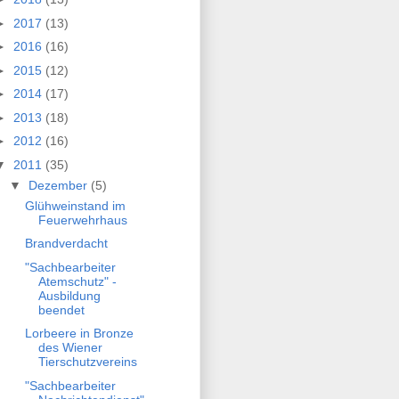
►
2017
(13)
►
2016
(16)
►
2015
(12)
►
2014
(17)
►
2013
(18)
►
2012
(16)
▼
2011
(35)
▼
Dezember
(5)
Glühweinstand im
Feuerwehrhaus
Brandverdacht
"Sachbearbeiter
Atemschutz" -
Ausbildung
beendet
Lorbeere in Bronze
des Wiener
Tierschutzvereins
"Sachbearbeiter