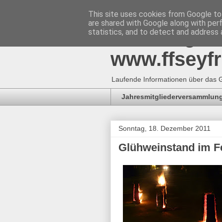
This site uses cookies from Google to 
are shared with Google along with per
Freiwillig
statistics, and to detect and address 
www.ffseyfr
Laufende Informationen über das G
Jahresmitgliederversammlung
Sonntag, 18. Dezember 2011
Glühweinstand im 