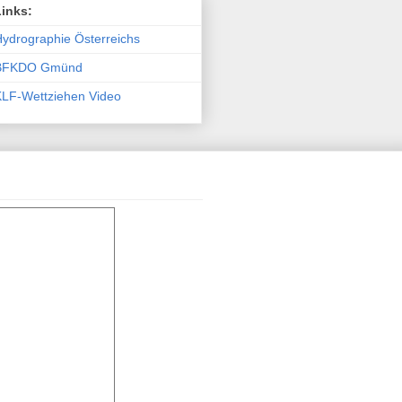
Links:
ydro­graphie Österreichs
BFKDO Gmünd
KLF-Wettziehen Video