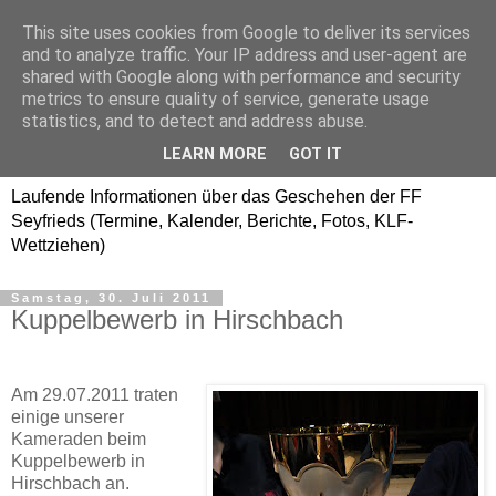
This site uses cookies from Google to deliver its services
Freiwillige Feuerwehr
and to analyze traffic. Your IP address and user-agent are
shared with Google along with performance and security
SEYFRIEDS
metrics to ensure quality of service, generate usage
statistics, and to detect and address abuse.
www.ffseyfrieds.at
LEARN MORE
GOT IT
Laufende Informationen über das Geschehen der FF
Seyfrieds (Termine, Kalender, Berichte, Fotos, KLF-
Wettziehen)
Samstag, 30. Juli 2011
Kuppelbewerb in Hirschbach
Am 29.07.2011 traten
einige unserer
Kameraden beim
Kuppelbewerb in
Hirschbach an.