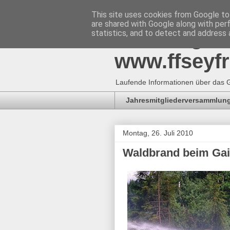
This site uses cookies from Google to 
are shared with Google along with per
Freiwillig
statistics, and to detect and address 
www.ffseyfr
Laufende Informationen über das G
Jahresmitgliederversammlung
Montag, 26. Juli 2010
Waldbrand beim Gai