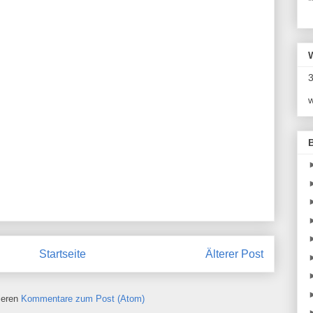
*
3
w
Startseite
Älterer Post
ieren
Kommentare zum Post (Atom)