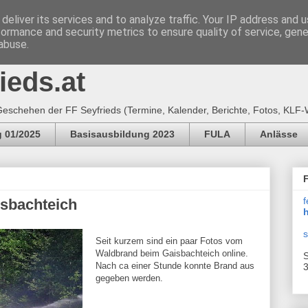
deliver its services and to analyze traffic. Your IP address and 
formance and security metrics to ensure quality of service, gen
e Feuerwehr SEYFRIEDS
abuse.
ieds.at
eschehen der FF Seyfrieds (Termine, Kalender, Berichte, Fotos, KLF-
 01/2025
Basisausbildung 2023
FULA
Anlässe
f
sbachteich
h
s
Seit kurzem sind ein paar Fotos vom
Waldbrand beim Gaisbachteich online.
S
Nach ca einer Stunde konnte Brand aus
3
gegeben werden.