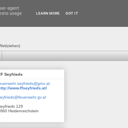
user-agent
erate usage
LEARN MORE
GOT IT
Wettziehen)
FF Seyfrieds
euerwehr.seyfrieds@gmx.at
ttp://www.ffseyfrieds.at/
eyfrieds@feuerwehr.gv.at
eyfrieds 129
860 Heidenreichstein