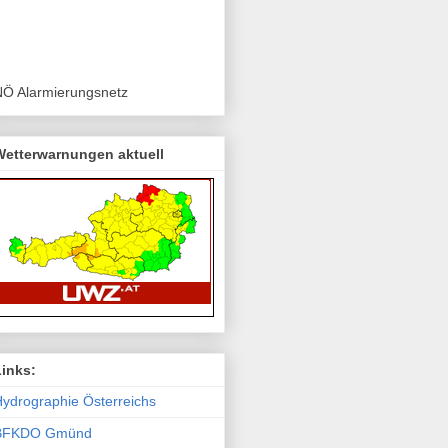
NÖ Alarmierungsnetz
Wetterwarnungen aktuell
Links:
ydro­graphie Österreichs
BFKDO Gmünd