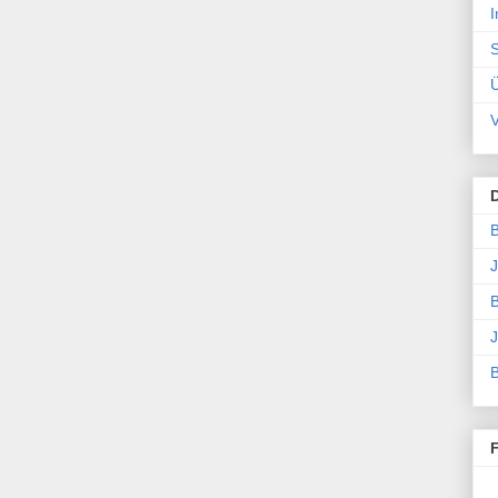
I
S
V
B
J
B
J
B