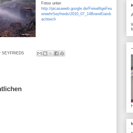
Fotos unter:
http://picasaweb.google.de/FreiwilligeFeu
erwehrSeyfrieds/2010_07_14BrandGaisb
achteich
W
f
.
ehr SEYFRIEDS
tlichen