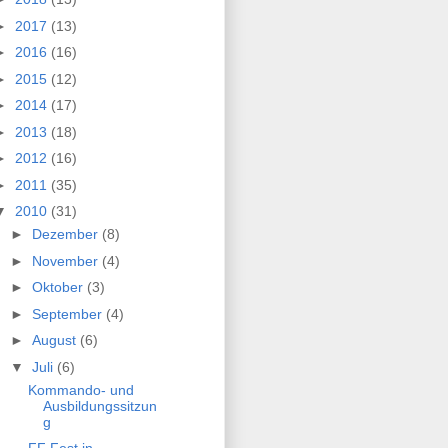
►
2017
(13)
►
2016
(16)
►
2015
(12)
►
2014
(17)
►
2013
(18)
►
2012
(16)
►
2011
(35)
▼
2010
(31)
►
Dezember
(8)
►
November
(4)
►
Oktober
(3)
►
September
(4)
►
August
(6)
▼
Juli
(6)
Kommando- und
Ausbildungssitzun
g