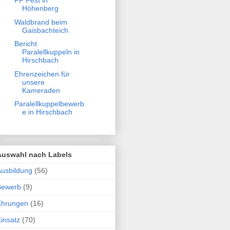
FF Fest in
Höhenberg
Waldbrand beim
Gaisbachteich
Bericht
Paralellkuppeln in
Hirschbach
Ehrenzeichen für
unsere
Kameraden
Paralellkuppelbewerb
e in Hirschbach
Auswahl nach Labels
usbildung
(56)
Bewerb
(9)
Ehrungen
(16)
insatz
(70)